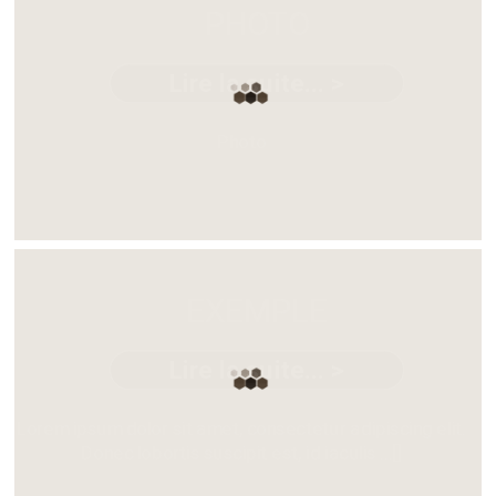
PHOTO
Lire la suite... >
Photo
EXEMPLE
Lire la suite... >
Lorem ipsum dolor sit amet, consectetur adipiscing elit.
Donec lobortis suscipit est, id iaculis ...[]