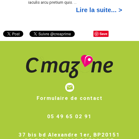
iaculis arcu pretium quis. ...
Lire la suite... >
Save
Formulaire de contact
05 49 65 02 91
37 bis bd Alexandre 1er, BP20151